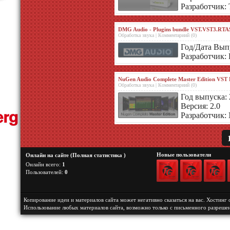
Разработчик: 
DMG Audio - Plugins bundle VST.VST3.RTA
Обработка звука | Комментариий (0)
Год/Дата Вып
Разработчик:
NuGen Audio Complete Master Edition VST
Обработка звука | Комментариий (0)
Год выпуска: 
Версия: 2.0
Разработчик:
Новые пользователи
Онлайн на сайте (
Полная статистика
)
Онлайн всего:
1
Пользователей:
0
Копирование идеи и материалов сайта может негативно сказаться на вас.
Хостинг 
Использование любых материалов сайта, возможно только с письменного разреше