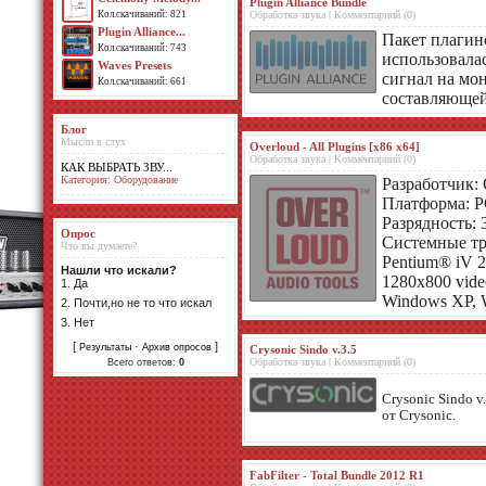
Plugin Alliance Bundle
Обработка звука | Комментариий (0)
Кол.скачиваний: 821
Plugin Alliance...
Пакет плагино
Кол.скачиваний: 743
использовалас
Waves Presets
сигнал на мон
Кол.скачиваний: 661
составляющей
Блог
Мысли в слух
Overloud - All Plugins [x86 x64]
Обработка звука | Комментариий (0)
КАК ВЫБРАТЬ ЗВУ...
Категория: Оборудование
Разработчик: 
Платформа: 
Разрядность: 3
Опрос
Системные тр
Что вы думаете?
Pentium® iV 
Нашли что искали?
1280x800 vide
1.
Да
Windows XP, W
2.
Почти,но не то что искал
3.
Нет
[
·
]
Результаты
Архив опросов
Crysonic Sindo v.3.5
Обработка звука | Комментариий (0)
Всего ответов:
0
Crysonic Sindo v
от Crysonic.
FabFilter - Total Bundle 2012 R1