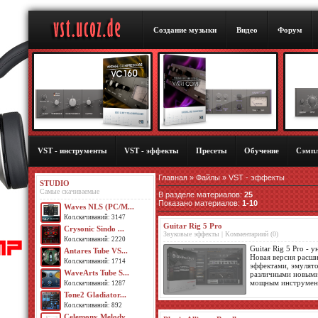
Создание музыки
Видео
Форум
VST - инструменты
VST - эффекты
Пресеты
Обучение
Сэмп
Главная
»
Файлы
» VST - эффекты
STUDIO
Самые скачиваемые
В разделе материалов
:
25
Показано материалов
:
1-10
Waves NLS (PC/M...
Кол.скачиваний: 3147
Guitar Rig 5 Pro
Crysonic Sindo ...
Звуковые эффекты | Комментариий (0)
Кол.скачиваний: 2220
Guitar Rig 5 Pro -
Antares Tube VS...
Новая версия расш
Кол.скачиваний: 1714
эффектами, эмулято
WaveArts Tube S...
различными новыми 
мощным инструмент
Кол.скачиваний: 1287
Tone2 Gladiator...
Кол.скачиваний: 892
Celemony Melody...