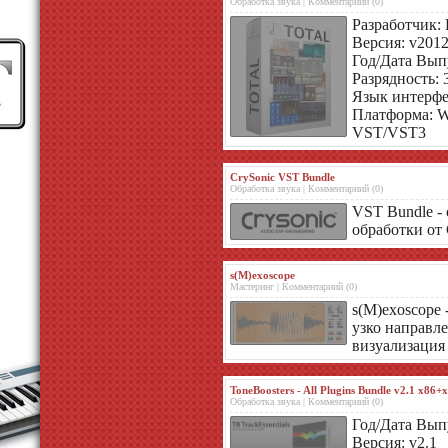
Обработка звука | Комментариий (0)
Разработчик: F
Версия: v2012
Год/Дата Выпу
Разрядность: 3
Язык интерфе
Платформа: W
VST/VST3
CrySonic VST Bundle
Обработка звука | Комментариий (0)
VST Bundle -
обработки от 
s(M)exoscope
Мастеринг | Комментариий (0)
s(M)exoscope 
узко направл
визуализация
ToneBoosters - All Plugins Bundle v2.1 x86+
Обработка звука | Комментариий (0)
Год/Дата Выпу
Версия: v2.1