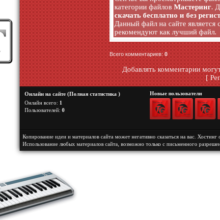
категории файлов
Мастеринг
. 
скачать бесплатно и без регис
Данный файл на сайте является
рекомендуют как лучший файл.
Всего комментариев
:
0
Добавлять комментарии могут
[
Ре
Новые пользователи
Онлайн на сайте (
Полная статистика
)
Онлайн всего:
1
Пользователей:
0
Копирование идеи и материалов сайта может негативно сказаться на вас.
Хостинг 
Использование любых материалов сайта, возможно только с письменного разреше