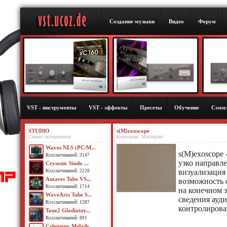
Создание музыки
Видео
Форум
VST - инструменты
VST - эффекты
Пресеты
Обучение
Сэмп
STUDIO
s(M)exoscope
Самые скачиваемые
Категория: Мастеринг
Waves NLS (PC/M...
s(M)exoscope 
Кол.скачиваний: 3147
узко направл
Crysonic Sindo ...
визуализация
Кол.скачиваний: 2220
Antares Tube VS...
возможность 
Кол.скачиваний: 1714
на конечном э
WaveArts Tube S...
сведения ауди
Кол.скачиваний: 1287
контролирова
Tone2 Gladiator...
Кол.скачиваний: 891
Celemony Melody...