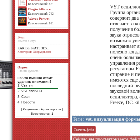
Кол.скачиваний: 821
VST осциллог
Plugin Alliance...
Группа орган
Кол.скачиваний: 742
содержит два
Waves Presets
отвечает за 
Кол.скачиваний: 661
получения бо
звука отрисов
Блог
возможно уве
Мысли в слух
настраивает а
КАК ВЫБРАТЬ ЗВУ...
полезно когда
Категория: Оборудование
очень больша
управления р
Опрос
регуляторы Fre
Что вы думаете?
стирание и п
на что именно стоит
имеются еще д
уделять внимания?
последний ре
1.
Статьи
звуковой вол
2.
VST плагины
осциллятора,
3.
Софт
Freeze, DC-kil
4.
Новости
[
·
]
Результаты
Архив опросов
Всего ответов:
1
Теги :
vst
,
визуализация форм
Скачать файл
Сейчас вы просматриваете фай