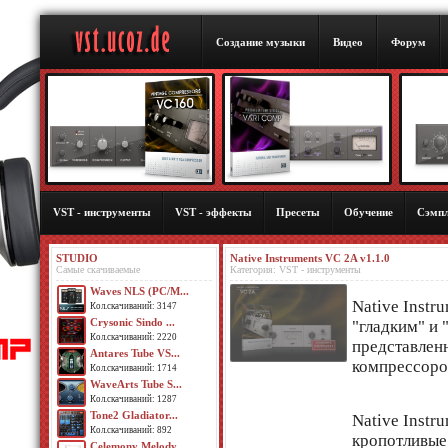
Создание музыки
Видео
Форум
VST - инструменты
VST - эффекты
Пресеты
Обучение
Сэмп
STUDIO
Native Instruments VC 2A v1.1.0
Самые скачиваемые
Категория: VST - инструменты
Waves NLS (PC/M...
Native Instr
Кол.скачиваний: 3147
Crysonic Sindo ...
"гладким" и 
Кол.скачиваний: 2220
представлен
Antares Tube VS...
компрессоров
Кол.скачиваний: 1714
WaveArts Tube S...
Кол.скачиваний: 1287
Tone2 Gladiator...
Native Instr
Кол.скачиваний: 892
кропотливые
Celemony Melody...