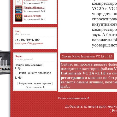
компрессоров
Кол.скачиваний: 821
Plugin Alliance...
VC 2A и VC 
Кол.скачиваний: 743
упорядоченн
Waves Presets
спроектиров
Кол.скачиваний: 661
интуитивног
компрессоро
Блог
звук. А благ
Мысли в слух
параллельно
КАК ВЫБРАТЬ ЗВУ...
Категория: Оборудование
усовершенст
Опрос
Скачать Native Instruments VC 2A v1.1.0
Что вы думаете?
Сейчас вы просматриваете фай
Нашли что искали?
1.
Да
находится в категории файлов
V
Instruments VC 2A v1.1.0
вы см
2.
Почти,но не то что искал
регистрации
и конечно же без 
3.
Нет
является самым лучшим, поэтом
[
·
]
Результаты
Архив опросов
файл.
Всего ответов:
0
Всего комментариев
:
0
Добавлять комментарии могут
[
Ре